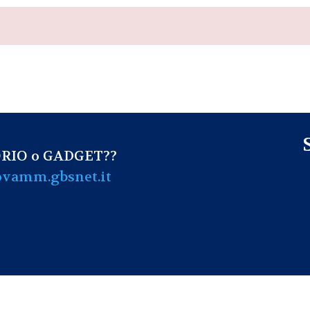
RIO o GADGET??
vamm.gbsnet.it