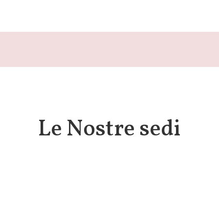
Le Nostre sedi
Via Nervi –
09100 Cagliari