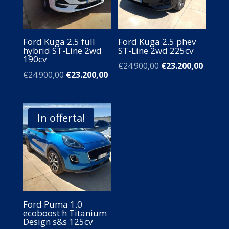
Ford Kuga 2.5 full
Ford Kuga 2.5 phev
hybrid ST-Line 2wd
ST-Line 2wd 225cv
190cv
Il
Il
€
24.900,00
€
23.200,00
Il
Il
€
24.900,00
€
23.200,00
prezzo
prezz
prezzo
prezzo
originale
attual
originale
attuale
era:
è:
era:
è:
In offerta!
€24.900,00.
€23.20
€24.900,00.
€23.200,00.
Ford Puma 1.0
ecoboost h Titanium
Design s&s 125cv