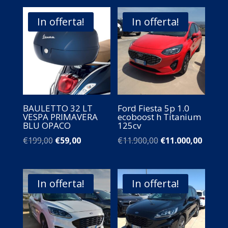
In offerta!
In offerta!
BAULETTO 32 LT
Ford Fiesta 5p 1.0
VESPA PRIMAVERA
ecoboost h Titanium
BLU OPACO
125cv
Il
Il
Il
Il
€
199,00
€
59,00
€
11.900,00
€
11.000,00
prezzo
prezzo
prezzo
prezz
originale
attuale
originale
attual
era:
è:
era:
è:
In offerta!
In offerta!
€199,00.
€59,00.
€11.900,00.
€11.00